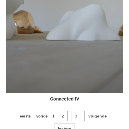
Connected IV
2
3
volgende
eerste
vorige
1
laatste