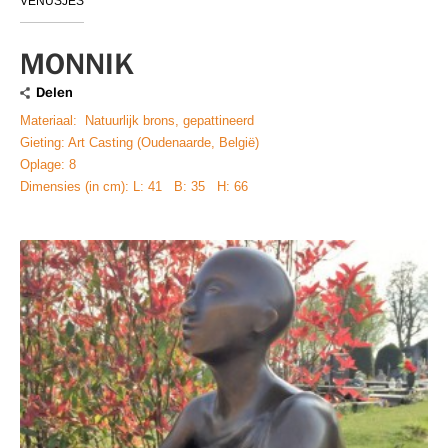
VENUSJES
MONNIK
Delen
Materiaal: Natuurlijk brons, gepattineerd
Gieting: Art Casting (Oudenaarde, België)
Oplage: 8
Dimensies (in cm): L: 41 B: 35 H: 66