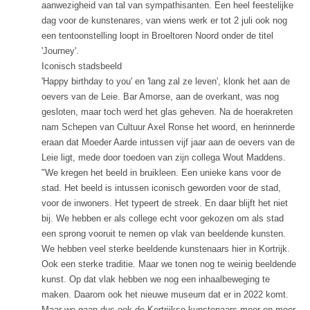
aanwezigheid van tal van sympathisanten. Een heel feestelijke
dag voor de kunstenares, van wiens werk er tot 2 juli ook nog
een tentoonstelling loopt in Broeltoren Noord onder de titel
'Journey'.
Iconisch stadsbeeld
'Happy birthday to you' en 'lang zal ze leven', klonk het aan de
oevers van de Leie. Bar Amorse, aan de overkant, was nog
gesloten, maar toch werd het glas geheven. Na de hoerakreten
nam Schepen van Cultuur Axel Ronse het woord, en herinnerde
eraan dat Moeder Aarde intussen vijf jaar aan de oevers van de
Leie ligt, mede door toedoen van zijn collega Wout Maddens.
"We kregen het beeld in bruikleen. Een unieke kans voor de
stad. Het beeld is intussen iconisch geworden voor de stad,
voor de inwoners. Het typeert de streek. En daar blijft het niet
bij. We hebben er als college echt voor gekozen om als stad
een sprong vooruit te nemen op vlak van beeldende kunsten.
We hebben veel sterke beeldende kunstenaars hier in Kortrijk.
Ook een sterke traditie. Maar we tonen nog te weinig beeldende
kunst. Op dat vlak hebben we nog een inhaalbeweging te
maken. Daarom ook het nieuwe museum dat er in 2022 komt.
Maar we gaan dus ook de Kortrijkse kunstenaars meer en meer