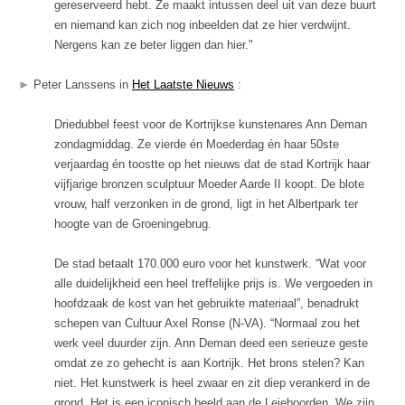
gereserveerd hebt. Ze maakt intussen deel uit van deze buurt
en niemand kan zich nog inbeelden dat ze hier verdwijnt.
Nergens kan ze beter liggen dan hier."
►
Peter Lanssens in
Het Laatste Nieuws
:
Driedubbel feest voor de Kortrijkse kunstenares Ann Deman
zondagmiddag. Ze vierde én Moederdag én haar 50ste
verjaardag én toostte op het nieuws dat de stad Kortrijk haar
vijfjarige bronzen sculptuur Moeder Aarde II koopt. De blote
vrouw, half verzonken in de grond, ligt in het Albertpark ter
hoogte van de Groeningebrug.
De stad betaalt 170.000 euro voor het kunstwerk. “Wat voor
alle duidelijkheid een heel treffelijke prijs is. We vergoeden in
hoofdzaak de kost van het gebruikte materiaal”, benadrukt
schepen van Cultuur Axel Ronse (N-VA). “Normaal zou het
werk veel duurder zijn. Ann Deman deed een serieuze geste
omdat ze zo gehecht is aan Kortrijk. Het brons stelen? Kan
niet. Het kunstwerk is heel zwaar en zit diep verankerd in de
grond. Het is een iconisch beeld aan de Leieboorden. We zijn