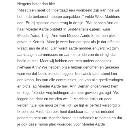
Nergens beter dan hier
"Misschien moet dit inderdaad een voorbeeld zijn van hoe we
het in de toekomst moeten aanpakken," vulde Wout Maddens
aan. En hij spoelde even terug in de tijd. "We hebben Ann en
haar Moeder Aarde ontdekt in Sint-Martens-Latem, waar
Moeder Aarde 1 ligt. Ann wou Moeder Aarde 2 hier een plek
geven in Kortrijk. Maar je weet hoe dat gaat als je dat officieel
vraagt aan de stad. Dan wordt aarde modder en verzinkt zo'n
aanvraag in commissies en aan het einde van de rit ligt dat
beeld er niet. Maar wij hebben dat toen anders aangepakt,
nietwaar Ann? We hebben onze fietsen genomen en gekeken
waar we dat beeld konden leggen. Een week later stond hier
een kraan, los van alle commissies, los van alle goedkeuringen
en plots lag Moeder Aarde hier. Ann Deman onderbreekt hem
en zegt: "Zonder verplichtingen. Je hebt gewoon gezegd: 'We
leggen het daar en we zien wel." .Maddens knikt en gaat
verder: "Zie hoe mooi ze hier ligt. Ze ligt er perfect verzorgd bij.
Ik ben jou, Axel, dan ook heel dankbaar dat je het initiatief
genomen hebt om Moeder Aarde in stadsbezit te nemen en dat
je ook deze mooie plek voorgoed voor Moeder Aarde