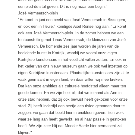
een pied-de-stal geven. Dit is nog maar een begin."
José Vermeersch-plein
"Er komt in juni een beeld van José Vermeersch in Bissegem,
en ook één in Heule," kondigde Axel Ronse nog aan. "Er komt
ook een José Vermeersch-plein. In de zomer hebben we een
tentoonstelling met Tinus Vermeersch, de kleinzoon van José
Vemeersch. De komende zes jaar worden de jaren van de
beeldende kunst in Kortrijk, waarbij we vooral onze eigen
Kortrijkse kunstenaars in het voetlicht willen zetten. En ook in
het kader van ons nieuw museum gaan we ook wel inzetten op
eigen Kortrijkse kunstenaars. Plaatselijke kunstenaars zijn al te
vaak geen sant in eigen land, en daar willen wij mee breken.
Dat kan onze ambities als culturele hoofdstad alleen maar ten
goede komen. En we zijn heel blij dat we iemand als Ann in
onze stad hebben, dat zij ook bewust heeft gekozen voor onze
stad. Zij heeft indertijd een beetje een risico genomen door te
zeggen: we gaan dat beeld hier in bruikleen geven. Een werk
waar ze lang aan heeft gewerkt, en al haar passie in gestoken
heeft. We zijn zeer blij dat Moeder Aarde hier permanent zal
blijven."